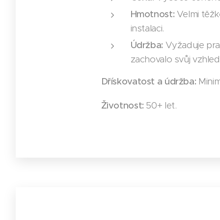
Hmotnost:
Velmi těžké
instalaci.
Údržba:
Vyžaduje prav
zachovalo svůj vzhled
Dřískovatost a údržba:
Minimá
Životnost:
50+ let.