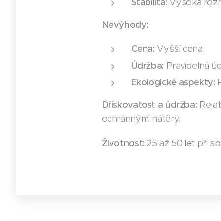
Stabilita:
Vysoká rozmě
Nevýhody:
Cena:
Vyšší cena.
Údržba:
Pravidelná úd
Ekologické aspekty:
P
Dřískovatost a údržba:
Relat
ochrannými nátěry.
Životnost:
25 až 50 let při s