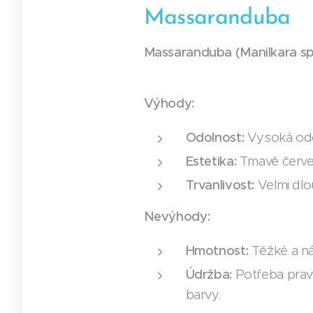
Massaranduba
Massaranduba (Manilkara sp
Výhody:
Odolnost:
Vysoká odo
Estetika:
Tmavě červe
Trvanlivost:
Velmi dlo
Nevýhody:
Hmotnost:
Těžké a ná
Údržba:
Potřeba pravi
barvy.