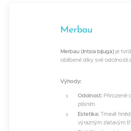
Merbau
Merbau (Intsia bijuga)
je tvrd
oblíbené díky své odolnosti 
Výhody:
Odolnost:
Přirozeně o
plísním.
Estetika:
Tmavě hnědá
výrazným zlatavým t