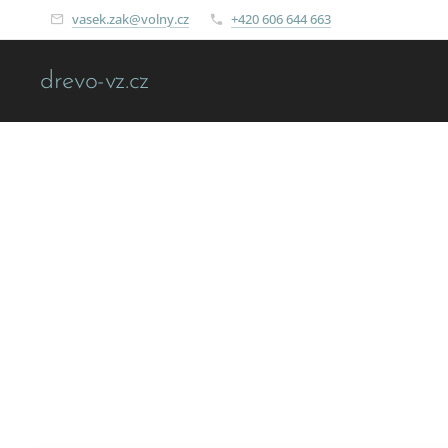
vasek.zak@volny.cz
+420 606 644 663
drevo-vz.cz