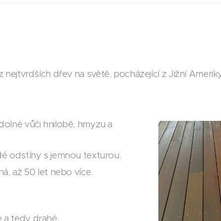
z nejtvrdších dřev na světě, pocházející z Jižní Ameriky
olné vůči hnilobě, hmyzu a
 odstíny s jemnou texturou.
á, až 50 let nebo více.
a tedy drahé.