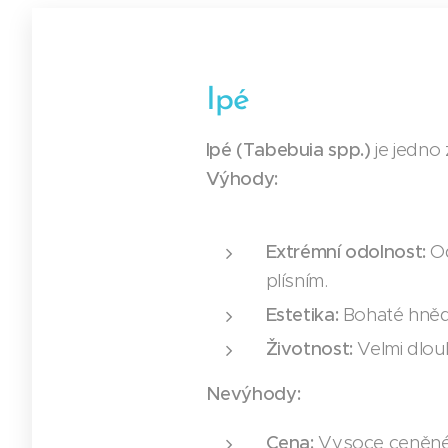
Ipé
Ipé (Tabebuia spp.)
je jedno 
Výhody:
Extrémní odolnost:
Od
plísním.
Estetika:
Bohaté hnědé
Životnost:
Velmi dlouh
Nevýhody:
Cena:
Vysoce ceněné 