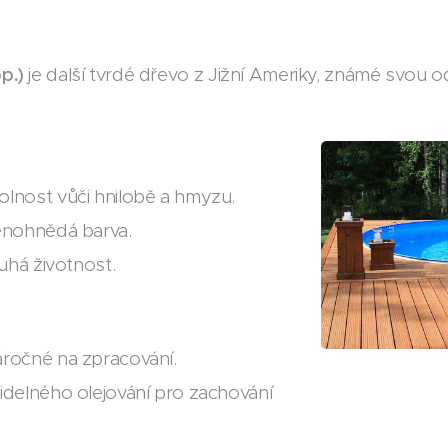
p.)
je další tvrdé dřevo z Jižní Ameriky, známé svou o
lnost vůči hnilobě a hmyzu.
nohnědá barva.
uhá životnost.
ročné na zpracování.
delného olejování pro zachování