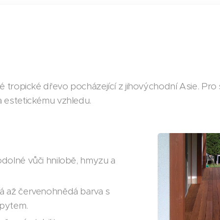
é tropické dřevo pocházející z jihovýchodní Asie. Pro 
a estetickému vzhledu.
dolné vůči hnilobě, hmyzu a
 až červenohnědá barva s
řpytem.